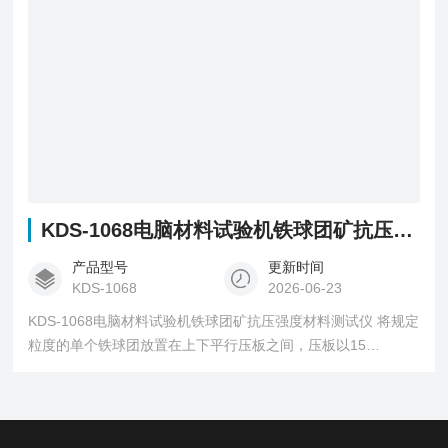
KDS-1068电脑材料试验机铁球团矿抗压强度材料测试仪
产品型号
更新时间
KDS-1068
2026-06-23
KDS-1068电脑材料试验机铁球团矿抗压强度材料测试仪 将规定
粒度的单个铁球团放置在上下平行压板之间，压板以15
mm/min±1 mm/min恒定速度持续施加压力；当球团内部结构被
压溃、发生破裂瞬间，测力系统捕捉到的zui大负荷值即为该单
粒球团的抗压强度；对不少于 60 粒有效试样重复测试，全部有
效力值取算术平均值，作为该批次球团矿抗压强度。