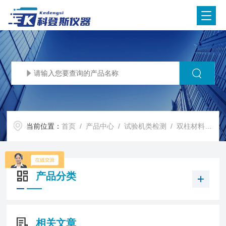
当前位置：
首页
/
产品中心
/
试验机类检测
/
双柱材料试验机
产品分类
相关文章