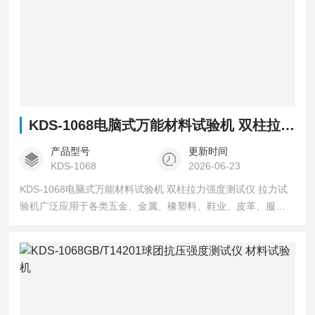
KDS-1068电脑式万能材料试验机 双柱拉力强度测试仪
产品型号
更新时间
KDS-1068
2026-06-23
KDS-1068电脑式万能材料试验机 双柱拉力强度测试仪 拉力试
验机广泛应用于各类五金、金属、橡塑料、鞋业、皮革、服
装、纺织、绝缘体、电线电缆、端子等各类材料，测试其拉
伸、撕裂、剥离、抗压、弯曲抗剪力、三点抗折……等各项物
性测试性能。