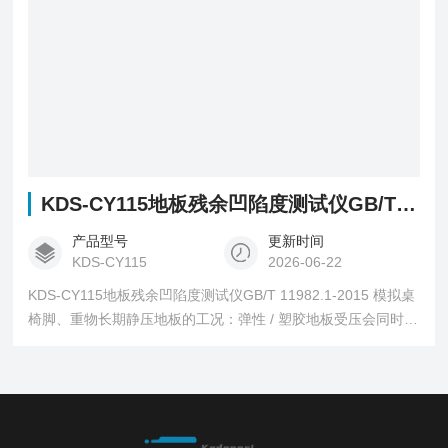
KDS-CY115地板残余凹陷度测试仪GB/T 11982.1-2015
产品型号
更新时间
KDS-CY115
2026-06-22
KDS-CY115地板残余凹陷度测试仪GB/T 11982.1-2015 模拟桌
椅脚、重物长期静压地板的工况：弹性 / 塑胶地板受压会同时产
生弹性可逆变形与塑性变形；卸载后弹性变形回弹消失，无法
回弹的压痕深度即为残余凹陷度，数值越小代表地板抗压回
弹、抗压痕性能越好。仪器通过标准压头恒定静载加压 + 高精
度厚度测量，对比加压前、卸载恢复期后的试样厚度差，定量
计算凹陷量