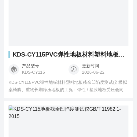
KDS-CY115PVC弹性地板材料塑料地板残余凹陷度测试仪
产品型号
更新时间
KDS-CY115
2026-06-22
KDS-CY115PVC弹性地板材料塑料地板残余凹陷度测试仪 模拟
桌椅脚、重物长期静压地板的工况：弹性 / 塑胶地板受压会同时
产生弹性可逆变形与塑性变形；卸载后弹性变形回弹消失，无
法回弹的压痕深度即为残余凹陷度，数值越小代表地板抗压回
弹、抗压痕性能越好。仪器通过标准压头恒定静载加压 + 高精
度厚度测量，对比加压前、卸载恢复期后的试样厚度差，定量
计算凹陷量