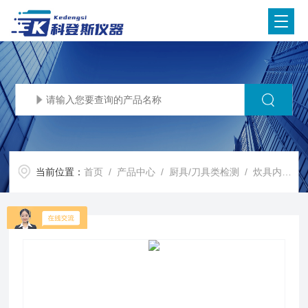
当前位置：
首页
/
产品中心
/
厨具/刀具类检测
/
炊具内底凹度测量仪