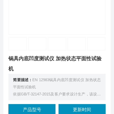
锅具内底凹度测试仪 加热状态平面性试验
机
简要描述：
EN 12983锅具内底凹度测试仪 加热状态
平面性试验机
依据GB/T-32147-2015及客户要求设计生产，该设备
能快速准确高效的测量炊具外底凹度，生产流水线使
用，是产品全检，控制合格率的理想设备，五边限位
产品型号
更新时间