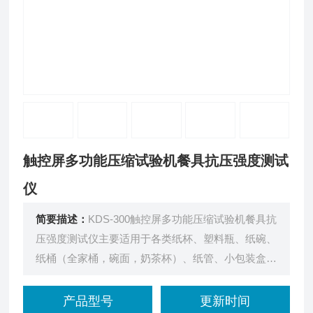
触控屏多功能压缩试验机餐具抗压强度测试
仪
简要描述：
KDS-300触控屏多功能压缩试验机餐具抗
压强度测试仪主要适用于各类纸杯、塑料瓶、纸碗、
纸桶（全家桶，碗面，奶茶杯）、纸管、小包装盒及
其它类型的小容器 或蜂窝纸板抗压强度、变形量检
测。是纸杯、纸碗、纸桶生产企业、质量检测机构等
产品型号
更新时间