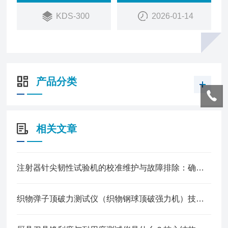
部门理想检测设备。本仪器具有各项参数的测试、转
KDS-300
2026-01-14
换、调节、显示、记忆、及统计打印等功能。具有数
据处理功能，可直接得出各项数据统计结果，并且自
动复位。操作方便，容易调节，性能稳定
产品分类
相关文章
注射器针尖韧性试验机的校准维护与故障排除：确保测试准确性的关键措施
织物弹子顶破力测试仪（织物钢球顶破强力机）技术参数