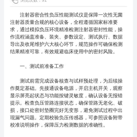
浏览次数：91
注射器密合性负压性能测试仪是保障一次性无菌
注射器质量合规的核心设备，全程遵循国家标准要
求，通过模拟负压环境精准检测注射器密封性能，操
作流程涵盖准备、装夹、参数设定、测试执行、数据
导出及收尾维护六大核心环节，规范操作可确保检测
结果精准可靠，有效规避临床使用中的密封风险。
一、测试前准备工作
测试前需完成设备核查与试样预处理，为后续操
作奠定基础。先接通设备电源，开启主机开关，观察
显示屏亮起状态与功能按键灵敏度，确认设备无报错
提示。检查负压管路连接状态，确保管路无老化、破
损，接口处密封垫圈完好无变形，避免测试过程中出
现漏气问题。定期校验负压传感器，可参照设备附带
校准说明操作，保障压力检测数据的准确性。