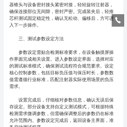
器锥头与设备密封接头紧密对接，轻轻旋转注射器，
确保连接部位无间隙，密封严密。完成装夹后，轻推
芯杆测试固定稳定性，确认无松动、偏移后，方可进
入下一步操作。
三、测试参数设定方法
参数设定需贴合检测标准要求，在设备触摸屏操
作界面完成相关设置。进入参数设定界面，选择对应
的测试标准模式，确保测试流程符合规范要求。设定
核心控制参数，包括目标负压值与保压时长，参数数
值需遵循行业标准，匹配注射器实际使用场景的负压
需求。
设置完成后，仔细核对参数信息，确认无误后保
存设定。部分设备支持自定义测试模式，可根据特殊
检测需求微调参数，但需确保调整后的参数仍在标准
允许范围内。参数设定完成后，返回设备主界面，准