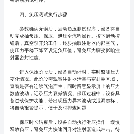
备启动测试程序。
四、负压测试执行步骤
参数确认无误后，启动负压测试程序，设备将自
动完成抽负压、保压、泄压全流程操作。按下启动按
钮后，真空泵开始工作，逐步抽取注射器内部空气，
使压力平稳下降至设定负压值，避免压力骤变影响注
射器密封性能。
进入保压阶段后，设备自动计时，实时监测压力
变化情况。此阶段需观察注射器活塞与密封圈区域，
查看是否有连续气泡产生，同时留意显示屏上的压力
数值波动，记录压力衰减情况。保压过程中，设备具
备过载保护功能，若出现压力异常波动或泄漏超标，
将自动报警提示，便于及时排查问题。
保压时长结束后，设备自动执行泄压操作，缓慢
释放负压，避免压力快速回升对注射器造成冲击。待