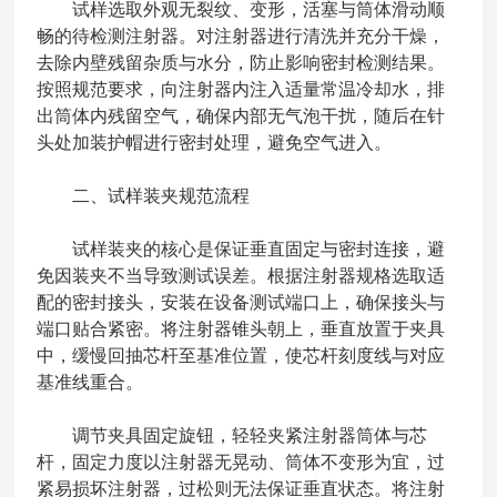
试样选取外观无裂纹、变形，活塞与筒体滑动顺
畅的待检测注射器。对注射器进行清洗并充分干燥，
去除内壁残留杂质与水分，防止影响密封检测结果。
按照规范要求，向注射器内注入适量常温冷却水，排
出筒体内残留空气，确保内部无气泡干扰，随后在针
头处加装护帽进行密封处理，避免空气进入。
二、试样装夹规范流程
试样装夹的核心是保证垂直固定与密封连接，避
免因装夹不当导致测试误差。根据注射器规格选取适
配的密封接头，安装在设备测试端口上，确保接头与
端口贴合紧密。将注射器锥头朝上，垂直放置于夹具
中，缓慢回抽芯杆至基准位置，使芯杆刻度线与对应
基准线重合。
调节夹具固定旋钮，轻轻夹紧注射器筒体与芯
杆，固定力度以注射器无晃动、筒体不变形为宜，过
紧易损坏注射器，过松则无法保证垂直状态。将注射