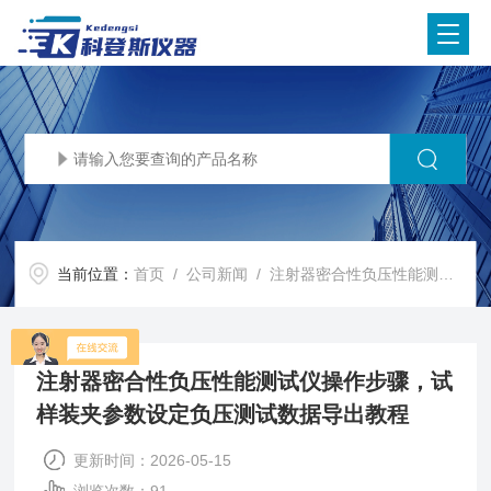
当前位置：
首页
/
公司新闻
/ 注射器密合性负压性能测试仪操作步骤，试样装夹参数设定负压测试数据导出教程
注射器密合性负压性能测试仪操作步骤，试
样装夹参数设定负压测试数据导出教程
更新时间：2026-05-15